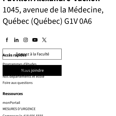
1045, avenue de la Médecine,
Québec (Québec) G1V 0A6
Donnez à la Faculté
Accès rapides
Programmes d’études
Nous joindre
Corps professoral
Nos départements et école
Foire aux questions
Ressources
monPortail
MESURES D'URGENCE
Composer le
418 656-5555